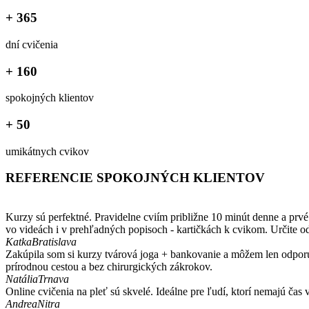
+ 365
dní cvičenia
+ 160
spokojných klientov
+ 50
umikátnych cvikov
REFERENCIE SPOKOJNÝCH KLIENTOV
Kurzy sú perfektné. Pravidelne cviím približne 10 minút denne a prv
vo videách i v prehľadných popisoch - kartičkách k cvikom. Určite
Katka
Bratislava
Zakúpila som si kurzy tvárová joga + bankovanie a môžem len odporu
prírodnou cestou a bez chirurgických zákrokov.
Natália
Trnava
Online cvičenia na pleť sú skvelé. Ideálne pre ľudí, ktorí nemajú ča
Andrea
Nitra