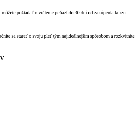
í, môžete požiadať o vrátenie peňazí do 30 dní od zakúpenia kurzu.
čnite sa starať o svoju pleť tým najideálnejším spôsobom a rozkvitnite 
OV