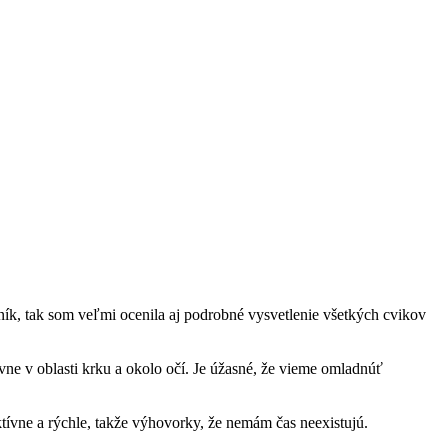
ník, tak som veľmi ocenila aj podrobné vysvetlenie všetkých cvikov
ne v oblasti krku a okolo očí. Je úžasné, že vieme omladnúť
ktívne a rýchle, takže výhovorky, že nemám čas neexistujú.