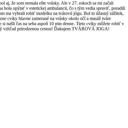
ol aj, že som nemala ešte vrásky. Ale v 27. rokoch sa mi začali
a bola opýtať v estetickej ambulancii, čo s tým vedia spraviť, poradili
tom ma vybrali robiť modelku na tvárovú jógu. Bol to úžasný zážitok,
ôzne cviky hlavne zamerané na vrásky okolo očí a masáž tváre
 si našli čas na seba aspoň 10 min denne. Tieto cviky môžete robiť v
ladistvý vzhľad prirodzenou cestou! Ďakujem TVÁROVÁ JOGA!