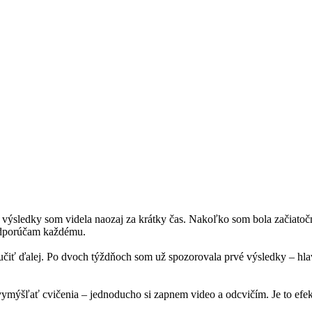
é výsledky som videla naozaj za krátky čas. Nakoľko som bola začiatoč
 odporúčam každému.
čiť ďalej. Po dvoch týždňoch som už spozorovala prvé výsledky – hlav
s vymýšľať cvičenia – jednoducho si zapnem video a odcvičím. Je to efe