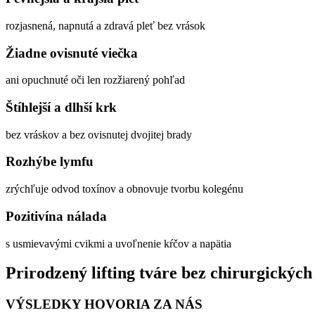
rozjasnená, napnutá a zdravá pleť bez vrások
Žiadne ovisnuté viečka
ani opuchnuté oči len rozžiarený pohľad
Štíhlejší a dlhší krk
bez vráskov a bez ovisnutej dvojitej brady
Rozhýbe lymfu
zrýchľuje odvod toxínov a obnovuje tvorbu kolegénu
Pozitivína nálada
s usmievavými cvikmi a uvoľnenie kŕčov a napätia
Prirodzený lifting tváre bez chirurgických 
VÝSLEDKY HOVORIA ZA NÁS