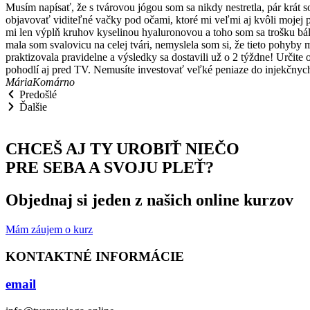
Musím napísať, že s tvárovou jógou som sa nikdy nestretla, pár krát 
objavovať viditeľné vačky pod očami, ktoré mi veľmi aj kvôli mojej pro
mi len výplň kruhov kyselinou hyaluronovou a toho som sa trošku bála
mala som svalovicu na celej tvári, nemyslela som si, že tieto pohyb
praktizovala pravidelne a výsledky sa dostavili už o 2 týždne! Určit
pohodlí aj pred TV. Nemusíte investovať veľké peniaze do injekčny
Mária
Komárno
Predošlé
Ďalšie
CHCEŠ AJ TY UROBIŤ NIEČO
PRE SEBA A SVOJU PLEŤ?
Objednaj si jeden z našich online kurzov
Mám záujem o kurz
KONTAKTNÉ INFORMÁCIE
email