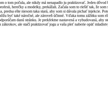
som o tom počula, ale nikdy má nenapadlo ju praktizovať. Jeden dôvod b
fesii, herečky a modelky, prekážali. Začala som to riešiť tak, že som s
, predsa ešte niesom taka stará, aby som si dávala pichať injekcie. Po
y môžu byť také náročné, ale zároveň účinné. Vďaka tomu zážitku som r
e odporúčam danú stránku. Je prekfektne nastavená a vybudovaná, aby ste
ch zákrokov, ale stačí praktizovať jogu a vaša pleť naberie opäť m